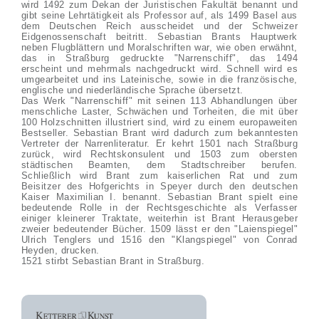
wird 1492 zum Dekan der Juristischen Fakultät benannt und
gibt seine Lehrtätigkeit als Professor auf, als 1499 Basel aus
dem Deutschen Reich ausscheidet und der Schweizer
Eidgenossenschaft beitritt. Sebastian Brants Hauptwerk
neben Flugblättern und Moralschriften war, wie oben erwähnt,
das in Straßburg gedruckte "Narrenschiff", das 1494
erscheint und mehrmals nachgedruckt wird. Schnell wird es
umgearbeitet und ins Lateinische, sowie in die französische,
englische und niederländische Sprache übersetzt.
Das Werk "Narrenschiff" mit seinen 113 Abhandlungen über
menschliche Laster, Schwächen und Torheiten, die mit über
100 Holzschnitten illustriert sind, wird zu einem europaweiten
Bestseller. Sebastian Brant wird dadurch zum bekanntesten
Vertreter der Narrenliteratur. Er kehrt 1501 nach Straßburg
zurück, wird Rechtskonsulent und 1503 zum obersten
städtischen Beamten, dem Stadtschreiber berufen.
Schließlich wird Brant zum kaiserlichen Rat und zum
Beisitzer des Hofgerichts in Speyer durch den deutschen
Kaiser Maximilian I. benannt. Sebastian Brant spielt eine
bedeutende Rolle in der Rechtsgeschichte als Verfasser
einiger kleinerer Traktate, weiterhin ist Brant Herausgeber
zweier bedeutender Bücher. 1509 lässt er den "Laienspiegel"
Ulrich Tenglers und 1516 den "Klangspiegel" von Conrad
Heyden, drucken.
1521 stirbt Sebastian Brant in Straßburg.